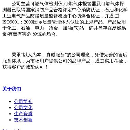
公司主营可燃气体检测仪,可燃气体报警器及可燃气体探
测器已取得国家消防产品合格评定中心消防认证，石油和化学
工业电气产品防爆质量监督检验中心防爆合格证，并通 过
ISO9001：2000国际质量管理体系认证的正规产品。产品应用
于化工、石油、电力、冶金、加油(气)站、矿井等存在易燃易
爆/有毒有害危 险源的场合。
秉承“以人为本，真诚服务”的公司理念，凭借完善的售后
服务体系，为市场用户提供公司的品牌产品，通过实用考验，
获得客户的诚挚认可！
关于我们
公司简介
公司文化
生产资质
技术创新