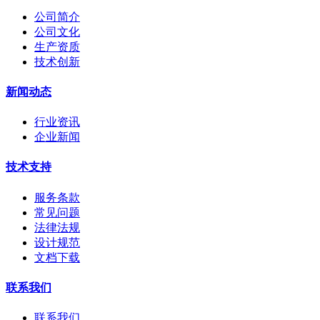
公司简介
公司文化
生产资质
技术创新
新闻动态
行业资讯
企业新闻
技术支持
服务条款
常见问题
法律法规
设计规范
文档下载
联系我们
联系我们