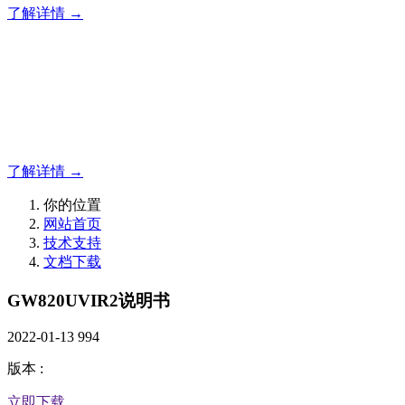
了解详情 →
明志消防
专注于可燃气体检测仪,可燃气体报警器,可燃气体探测器的研
了解详情 →
你的位置
网站首页
技术支持
文档下载
GW820UVIR2说明书
2022-01-13
994
版本
:
立即下载