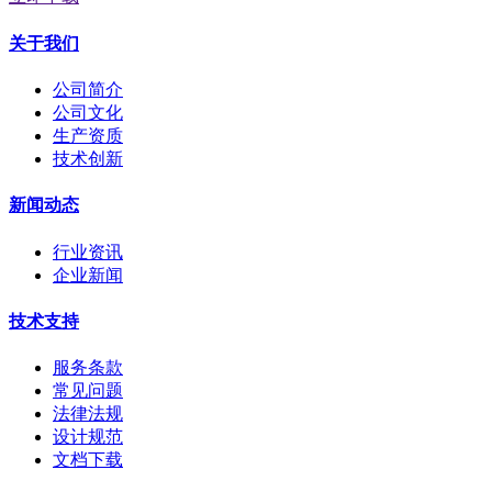
关于我们
公司简介
公司文化
生产资质
技术创新
新闻动态
行业资讯
企业新闻
技术支持
服务条款
常见问题
法律法规
设计规范
文档下载