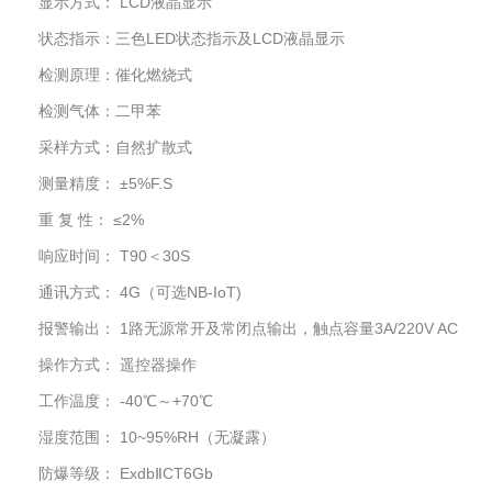
显示方式： LCD液晶显示
状态指示：三色LED状态指示及LCD液晶显示
检测原理：催化燃烧式
检测气体：二甲苯
采样方式：自然扩散式
测量精度： ±5%F.S
重 复 性： ≤2%
响应时间： T90＜30S
通讯方式： 4G（可选NB-IoT)
报警输出： 1路无源常开及常闭点输出，触点容量3A/220V AC
操作方式： 遥控器操作
工作温度： -40℃～+70℃
湿度范围： 10~95%RH（无凝露）
防爆等级： ExdbⅡCT6Gb