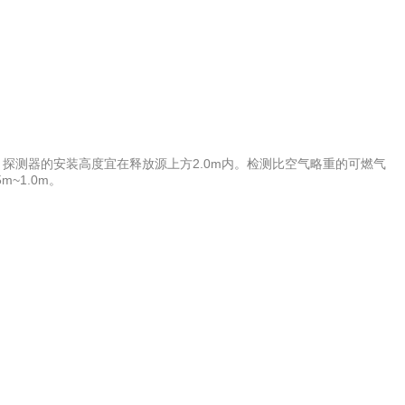
。
，探测器的安装高度宜在释放源上方2.0m内。检测比空气略重的可燃气
~1.0m。