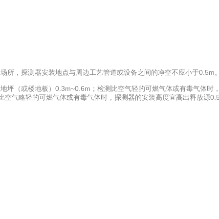
场所，探测器安装地点与周边工艺管道或设备之间的净空不应小于0.5m
坪（或楼地板）0.3m~0.6m；检测比空气轻的可燃气体或有毒气体时
测比空气略轻的可燃气体或有毒气体时，探测器的安装高度宜高出释放源0.5m