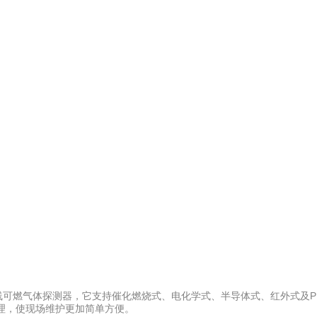
发，为你提供专业的解决方案！
G无线可燃气体探测器，它支持催化燃烧式、电化学式、半导体式、红外式及P
理，使现场维护更加简单方便。