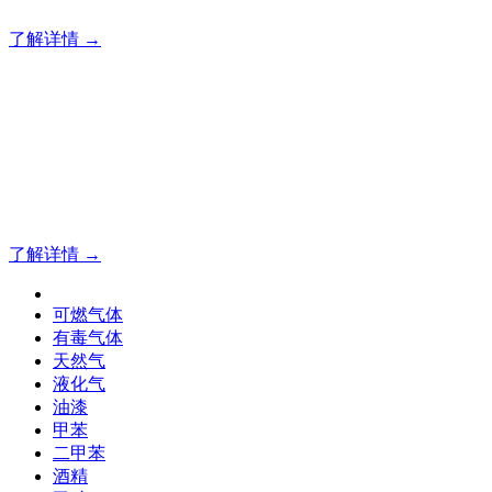
了解详情 →
明志消防
专注于可燃气体检测仪,可燃气体报警器,可燃气体探测器的研
发，为你提供专业的解决方案！
了解详情 →
可燃气体
有毒气体
天然气
液化气
油漆
甲苯
二甲苯
酒精